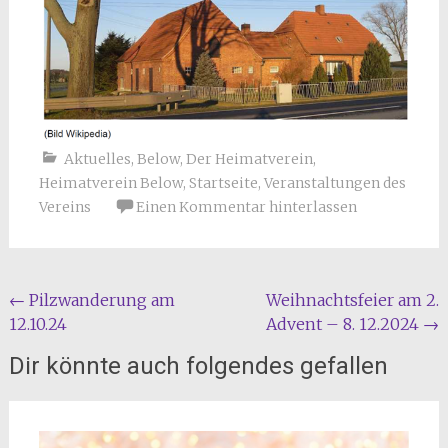
Aktuelles
,
Below
,
Der Heimatverein
,
Heimatverein Below
,
Startseite
,
Veranstaltungen des
Vereins
Einen Kommentar hinterlassen
Beitragsnavigation
←
Pilzwanderung am
Weihnachtsfeier am 2.
12.10.24
Advent – 8. 12.2024
→
Dir könnte auch folgendes gefallen