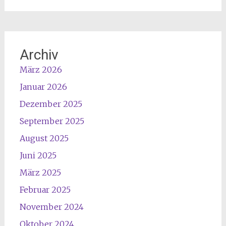
t
h
s
i
c
m
h
a
Archiv
n
m
März 2026
a
1
c
4
Januar 2026
k
.
Dezember 2025
e
3
r
.
September 2025
a
2
August 2025
m
6
8
Juni 2025
u
.
m
März 2025
3
1
Februar 2025
.
3
2
U
November 2024
6
h
Oktober 2024