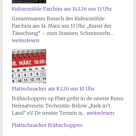
Kulturmühle Parchim am 14.3.26 um 13 Uhr
Gemeinsamer Besuch der Kulturmühle
Parchim am 14. März um 13 Uhr „Kunst der
K
Täuschung“ – zum Staunen, Schmunzeln…
u
weiterlesen
l
t
u
r
m
ü
Plattschnacker am 8.3.26 um 10 Uhr
h
Frühschoppen op Platt geiht in de neeste Runn
l
Heimatverein Techentin-Below „Kiek in’t
e
P
Land“ e.V. De neeste Termin is…
weiterlesen
P
l
a
Plattschnacker Frühschoppen
a
r
t
c