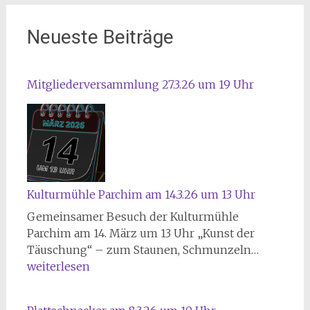
Neueste Beiträge
Mitgliederversammlung 27.3.26 um 19 Uhr
Kulturmühle Parchim am 14.3.26 um 13 Uhr
Gemeinsamer Besuch der Kulturmühle
Parchim am 14. März um 13 Uhr „Kunst der
K
Täuschung“ – zum Staunen, Schmunzeln…
u
weiterlesen
l
t