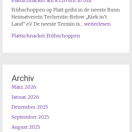
Plattschnacker am 8.3.26 um 10 Uhr
u
r
Frühschoppen op Platt geiht in de neeste Runn
m
Heimatverein Techentin-Below „Kiek in’t
P
ü
Land“ e.V. De neeste Termin is…
weiterlesen
l
h
Plattschnacker Frühschoppen
a
l
t
e
t
P
s
a
c
r
h
c
Archiv
n
h
März 2026
a
i
c
m
Januar 2026
k
a
Dezember 2025
e
m
r
1
September 2025
a
4
August 2025
m
.