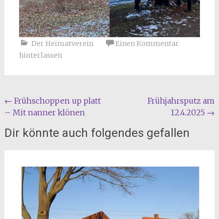
Der Heimatverein
Einen Kommentar
hinterlassen
Beitragsnavigation
←
Frühschoppen up platt
Frühjahrsputz am
– Mit nanner klönen
12.4.2025
→
Dir könnte auch folgendes gefallen