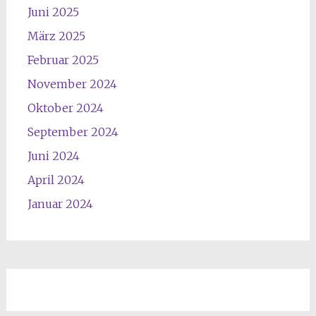
8
3
Juni 2025
.
.
März 2025
3
2
Februar 2025
.
6
2
u
November 2024
6
m
Oktober 2024
u
1
m
3
September 2024
1
U
Juni 2024
0
h
April 2024
U
r
h
Januar 2024
r