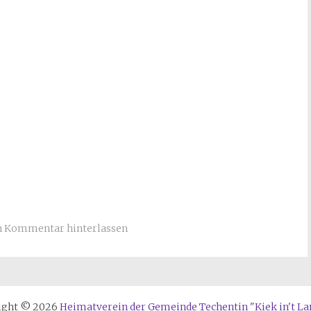
n Kommentar hinterlassen
ight © 2026
Heimatverein der Gemeinde Techentin "Kiek in't Land