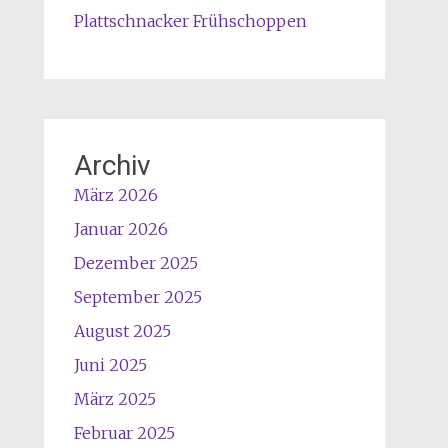
a
c
Plattschnacker Frühschoppen
t
h
t
i
s
m
c
a
h
m
n
1
Archiv
a
4
März 2026
c
.
k
3
Januar 2026
e
.
Dezember 2025
r
2
a
6
September 2025
m
u
August 2025
8
m
.
Juni 2025
1
3
3
März 2025
.
U
Februar 2025
2
h