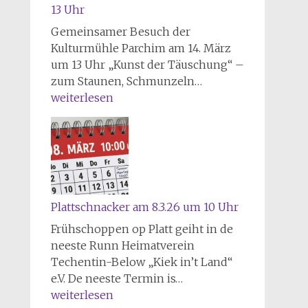
13 Uhr
Gemeinsamer Besuch der
Kulturmühle Parchim am 14. März
um 13 Uhr „Kunst der Täuschung“ –
K
zum Staunen, Schmunzeln…
u
weiterlesen
l
t
u
r
m
ü
Plattschnacker am 8.3.26 um 10 Uhr
h
Frühschoppen op Platt geiht in de
l
neeste Runn Heimatverein
e
Techentin-Below „Kiek in’t Land“
P
P
e.V. De neeste Termin is…
a
l
weiterlesen
r