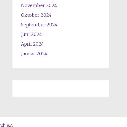
6
r
November 2024
u
Oktober 2024
m
1
September 2024
0
Juni 2024
U
April 2024
h
r
Januar 2024
" e.V.
.