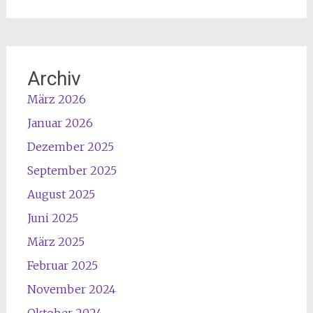
t
h
s
i
c
m
h
a
Archiv
n
m
März 2026
a
1
c
4
Januar 2026
k
.
Dezember 2025
e
3
r
.
September 2025
a
2
August 2025
m
6
8
Juni 2025
u
.
m
März 2025
3
1
Februar 2025
.
3
2
U
November 2024
6
h
Oktober 2024