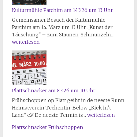
Kulturmühle Parchim am 14.3.26 um 13 Uhr
Gemeinsamer Besuch der Kulturmühle
Parchim am 14. März um 13 Uhr „Kunst der
K
Täuschung“ – zum Staunen, Schmunzeln…
u
weiterlesen
l
t
u
r
m
ü
Plattschnacker am 8.3.26 um 10 Uhr
h
Frühschoppen op Platt geiht in de neeste Runn
l
Heimatverein Techentin-Below „Kiek in’t
e
P
Land“ e.V. De neeste Termin is…
weiterlesen
P
l
a
Plattschnacker Frühschoppen
a
r
t
c